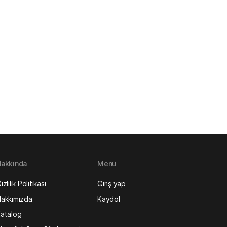
akkında
Menü
izlilik Politikası
Giriş yap
akkımızda
Kaydol
atalog