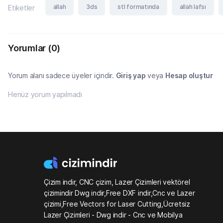
allah
3ds
stl formatında
allah lafsı
Etiketler
Yorumlar
(0)
Yorum alanı sadece üyeler içindir.
Giriş yap
veya
Hesap oluştur
Henüz yorum yapılmadı
Çizim indir, CNC çizim, Lazer Çizimleri vektörel
çizimindir Dwg indir,Free DXF indir,Cnc ve Lazer
çizimi,Free Vectors for Laser Cutting,Ücretsiz
Lazer Çizimleri - Dwg indir - Cnc ve Mobilya