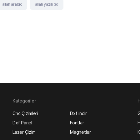
allah arabic
allah yazılı 3d
Kategoriler
H
Cnc Çizimleri
Dxf indir
G
Dxf Panel
Fontlar
H
Lazer Çizim
Magnetler
K