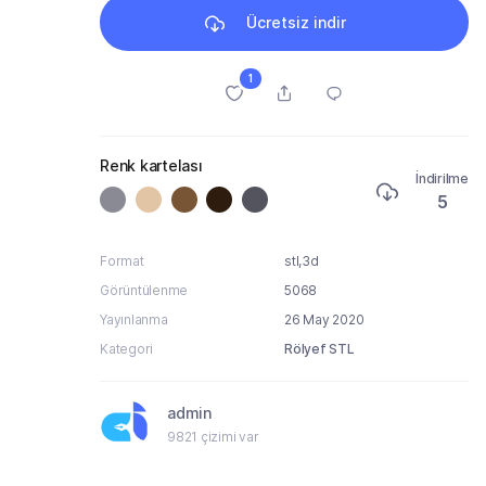
Ücretsiz indir
1
Renk kartelası
İndirilme
5
Format
stl,3d
Görüntülenme
5068
Yayınlanma
26 May 2020
Kategori
Rölyef STL
admin
9821 çizimi var