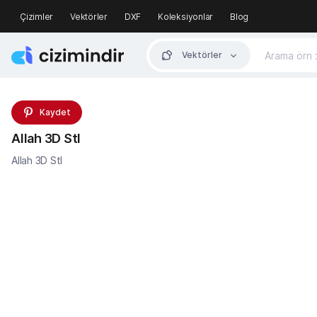
Çizimler
Vektörler
DXF
Koleksiyonlar
Blog
Vektörler
Kaydet
Allah 3D Stl
Allah 3D Stl