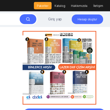
Paketler
Katalog
Hakkımızda
İletişim
Giriş yap
Hesap oluştur