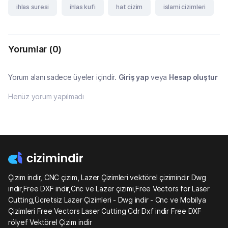
ihlas suresi
ihlas kufi
hat cizim
islami cizimleri
Yorumlar
(0)
Yorum alanı sadece üyeler içindir.
Giriş yap
veya
Hesap oluştur
Henüz yorum yapılmadı
Çizim indir, CNC çizim, Lazer Çizimleri vektörel çizimindir Dwg
indir,Free DXF indir,Cnc ve Lazer çizimi,Free Vectors for Laser
Cutting,Ücretsiz Lazer Çizimleri - Dwg indir - Cnc ve Mobilya
Çizimleri Free Vectors Laser Cutting Cdr Dxf indir Free DXF
rölyef Vektörel Çizim indir