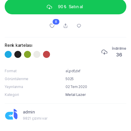
90 ₺
Satın al
8
Renk kartelası
İndirilme
36
Format
aİ,pdf,dxf
Görüntülenme
5025
Yayınlanma
02 Tem 2020
Kategori
Metal Lazer
admin
9821 çizimi var