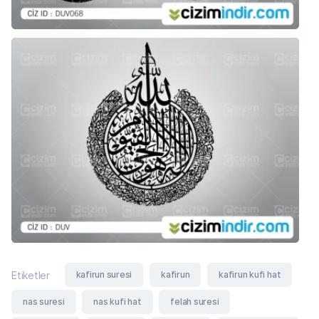
kafirun suresi
kafirun
kafirun kufi hat
Etiketler
nas suresi
nas kufi hat
felah suresi