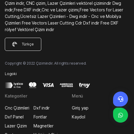
Çizim indir, CNC çizim, Lazer Çizimleri vektörel çizimindir Dwg
indir,Free DXF indir,Cnc ve Lazer çizimi,Free Vectors for Laser
Cutting,Ücretsiz Lazer Çizimleri - Dwg indir - Cnc ve Mobilya
Çizimleri Free Vectors Laser Cutting Cdr Dxf indir Free DXF
rölyef Vektörel Çizim indir
Türkçe
Copyright © 2022 Çizimindir. All rights reserved.
Logoki
Kategoriler
Menü
Cnc Çizimleri
Dxf indir
Giriş yap
Dxf Panel
Fontlar
Kaydol
Lazer Çizim
Magnetler