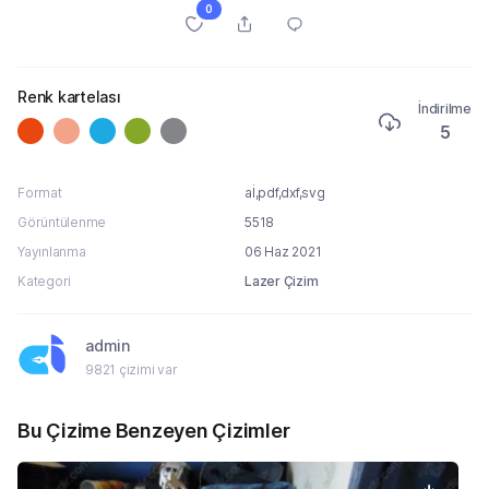
0
Renk kartelası
İndirilme
5
Format
aİ,pdf,dxf,svg
Görüntülenme
5518
Yayınlanma
06 Haz 2021
Kategori
Lazer Çizim
admin
9821 çizimi var
Bu Çizime Benzeyen Çizimler