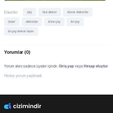
çay
tea dekor
duvar dekorlar
Etiketler
lazer
dekorlar
bize çay
iki çay
bi çay dekor lazer
Yorumlar
(0)
Yorum alanı sadece üyeler içindir.
Giriş yap
veya
Hesap oluştur
Henüz yorum yapılmadı