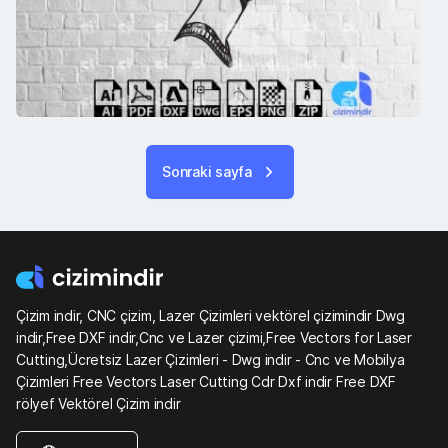
Sonraki sayfa
Çizim indir, CNC çizim, Lazer Çizimleri vektörel çizimindir Dwg
indir,Free DXF indir,Cnc ve Lazer çizimi,Free Vectors for Laser
Cutting,Ücretsiz Lazer Çizimleri - Dwg indir - Cnc ve Mobilya
Çizimleri Free Vectors Laser Cutting Cdr Dxf indir Free DXF
rölyef Vektörel Çizim indir