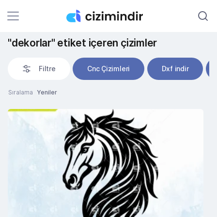
"dekorlar" etiket içeren çizimler
Filtre
Cnc Çizimleri
Dxf indir
Sıralama
Yeniler