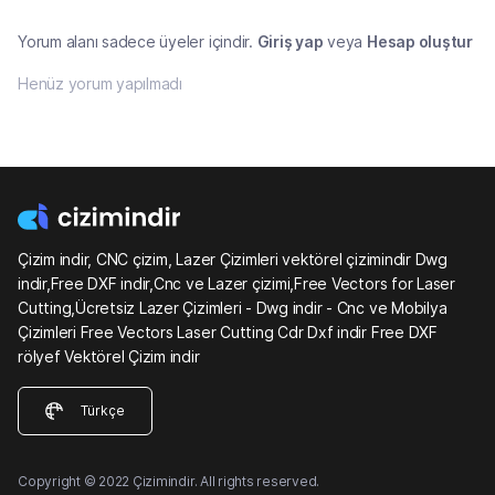
Yorum alanı sadece üyeler içindir.
Giriş yap
veya
Hesap oluştur
Henüz yorum yapılmadı
Çizim indir, CNC çizim, Lazer Çizimleri vektörel çizimindir Dwg
indir,Free DXF indir,Cnc ve Lazer çizimi,Free Vectors for Laser
Cutting,Ücretsiz Lazer Çizimleri - Dwg indir - Cnc ve Mobilya
Çizimleri Free Vectors Laser Cutting Cdr Dxf indir Free DXF
rölyef Vektörel Çizim indir
Türkçe
Copyright © 2022 Çizimindir. All rights reserved.