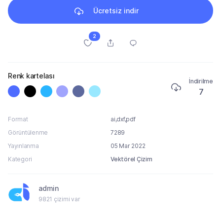
Ücretsiz indir
2
Renk kartelası
İndirilme
7
Format
ai,dxf,pdf
Görüntülenme
7289
Yayınlanma
05 Mar 2022
Kategori
Vektörel Çizim
admin
9821 çizimi var