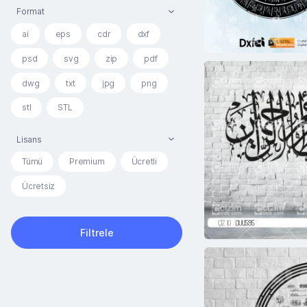
Format
ai
eps
cdr
dxf
psd
svg
zip
pdf
dwg
txt
jpg
png
stl
STL
Lisans
Tümü
Premium
Ücretli
Ücretsiz
Filtrele