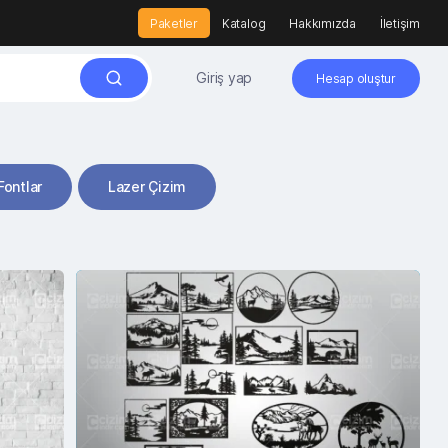
Paketler
Katalog
Hakkımızda
İletişim
Giriş yap
Hesap oluştur
Fontlar
Lazer Çizim