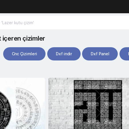
t içeren çizimler
Cnc Çizimleri
Dxf indir
Dxf Panel