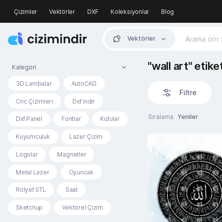
Çizimler
Vektörler
DXF
Koleksiyonlar
Blog
Vektörler
"wall art" etike
Kategori
3D Lambalar
AutoCAD
Filtre
Cnc Çizimleri
Dxf indir
Sıralama
Yeniler
Dxf Panel
Fontlar
Kutular
Kuyumculuk
Lazer Çizim
Logolar
Magnetler
Metal Lazer
Oyuncak
Rölyef STL
Saat
Sketchup
Vektörel Çizim