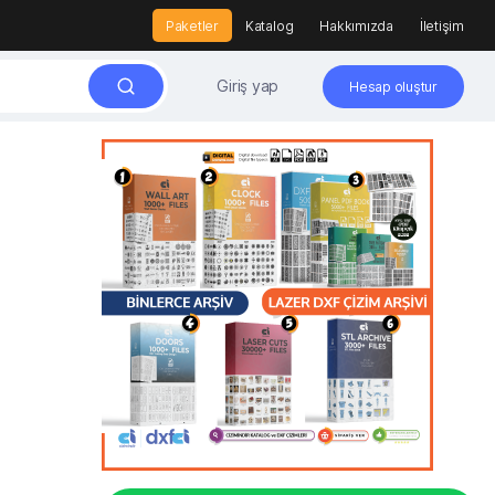
Paketler
Katalog
Hakkımızda
İletişim
Giriş yap
Hesap oluştur