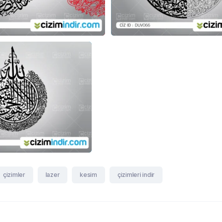
çizimler
lazer
kesim
çizimleri indir