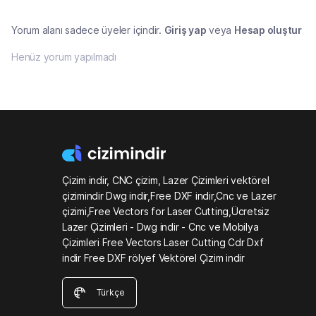
Yorum alanı sadece üyeler içindir.
Giriş yap
veya
Hesap oluştur
Henüz yorum yapılmadı
Çizim indir, CNC çizim, Lazer Çizimleri vektörel
çizimindir Dwg indir,Free DXF indir,Cnc ve Lazer
çizimi,Free Vectors for Laser Cutting,Ücretsiz
Lazer Çizimleri - Dwg indir - Cnc ve Mobilya
Çizimleri Free Vectors Laser Cutting Cdr Dxf
indir Free DXF rölyef Vektörel Çizim indir
Türkçe