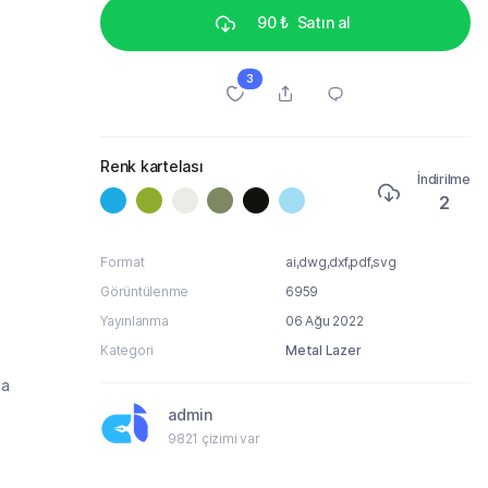
90 ₺
Satın al
3
Renk kartelası
İndirilme
2
Format
ai,dwg,dxf,pdf,svg
Görüntülenme
6959
Yayınlanma
06 Ağu 2022
Kategori
Metal Lazer
ya
admin
9821 çizimi var