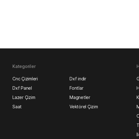
Kategoriler
H
Cnc Çizimleri
Dxf indir
G
Dxf Panel
Fontlar
H
Lazer Çizim
Magnetler
K
Saat
Vektörel Çizim
M
O
T
İ