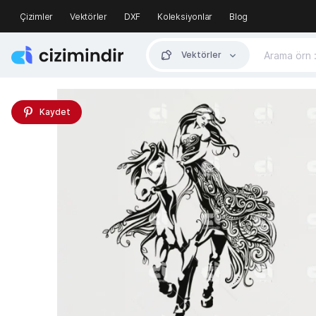
Çizimler
Vektörler
DXF
Koleksiyonlar
Blog
Vektörler
Kaydet