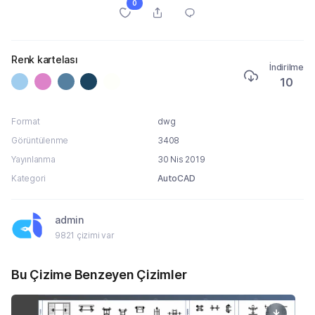
0
Renk kartelası
İndirilme
10
Format
dwg
Görüntülenme
3408
Yayınlanma
30 Nis 2019
Kategori
AutoCAD
admin
9821 çizimi var
Bu Çizime Benzeyen Çizimler