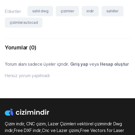
sahil dwg
çizimler
indir
sahiller
Etiketler
çizimlerautocad
Yorumlar
(0)
Yorum alanı sadece üyeler içindir.
Giriş yap
veya
Hesap oluştur
Henüz yorum yapılmadı
Çizim indir, CNC çizim, Lazer Çizimleri vektörel çizimindir Dwg
indir,Free DXF indir,Cnc ve Lazer çizimi,Free Vectors for Laser