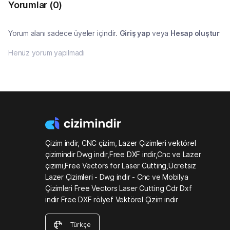
Yorumlar
(0)
Yorum alanı sadece üyeler içindir.
Giriş yap
veya
Hesap oluştur
Henüz yorum yapılmadı
Çizim indir, CNC çizim, Lazer Çizimleri vektörel
çizimindir Dwg indir,Free DXF indir,Cnc ve Lazer
çizimi,Free Vectors for Laser Cutting,Ücretsiz
Lazer Çizimleri - Dwg indir - Cnc ve Mobilya
Çizimleri Free Vectors Laser Cutting Cdr Dxf
indir Free DXF rölyef Vektörel Çizim indir