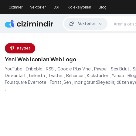
Çizimler
Vektörler
DXF
Koleksiyonlar
Blog
Vektörler
Kaydet