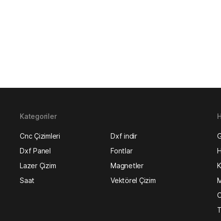
Kategoriler
H
Cnc Çizimleri
Dxf indir
G
Dxf Panel
Fontlar
H
Lazer Çizim
Magnetler
K
Saat
Vektörel Çizim
M
O