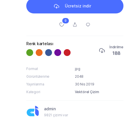
Ücretsiz indir
0
Renk kartelası
İndirilme
188
Format
jpg
Görüntülenme
2048
Yayınlanma
30 Nis 2019
Kategori
Vektörel Çizim
box ,
lu,
admin
ine sahip
9821 çizimi var