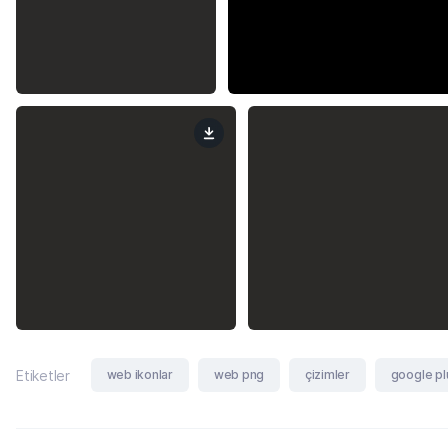
web ikonlar
web png
çizimler
google pl
Etiketler