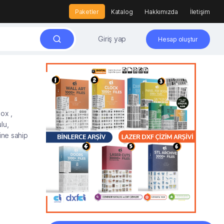
Paketler
Katalog
Hakkımızda
İletişim
Giriş yap
Hesap oluştur