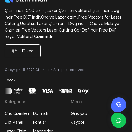
Çizim indir, CNC çizim, Lazer Çizimleri vektörel çizimindir Dwg
indir,Free DXF indir,Cnc ve Lazer çizimi,Free Vectors for Laser
Cutting,Ücretsiz Lazer Çizimleri - Dwg indir - Cnc ve Mobilya
Çizimleri Free Vectors Laser Cutting Cdr Dxf indir Free DXF
rölyef Vektörel Çizim indir
Türkçe
Copyright © 2022 Çizimindir. All rights reserved.
Logoki
Kategoriler
Menü
Cnc Çizimleri
Dxf indir
Giriş yap
Dxf Panel
Fontlar
Kaydol
Lazer Çizim
Magnetler