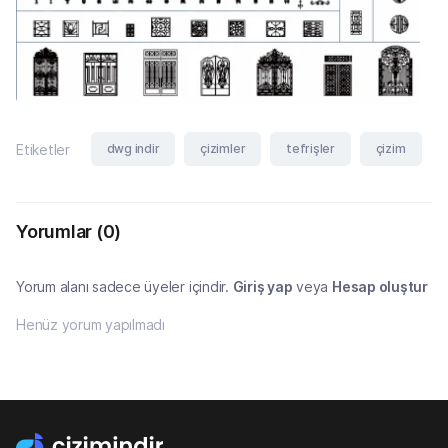
dwg indir
çizimler
tefrişler
çizim
Etiketler
Yorumlar
(0)
Yorum alanı sadece üyeler içindir.
Giriş yap
veya
Hesap oluştur
Henüz yorum yapılmadı