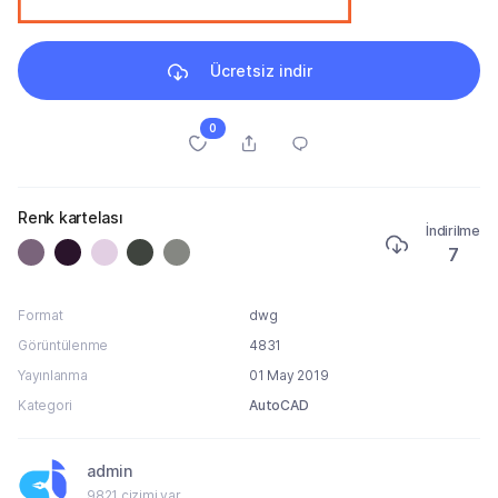
Ücretsiz indir
0
Renk kartelası
İndirilme
7
Format
dwg
Görüntülenme
4831
Yayınlanma
01 May 2019
Kategori
AutoCAD
admin
9821 çizimi var