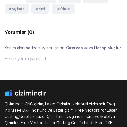
dwg indir
çizimi
tefrişler
Yorumlar
(0)
Yorum alanı sadece üyeler içindir.
Giriş yap
veya
Hesap oluştur
Henüz yorum yapılmadı
Çizim indir, CNC çizim, Lazer Çizimleri vektörel çizimindir Dwg
indir,Free DXF indir,Cnc ve Lazer çizimi,Free Vectors for Laser
Cutting,Ücretsiz Lazer Çizimleri - Dwg indir - Cnc ve Mobilya
Çizimleri Free Vectors Laser Cutting Cdr Dxf indir Free DXF