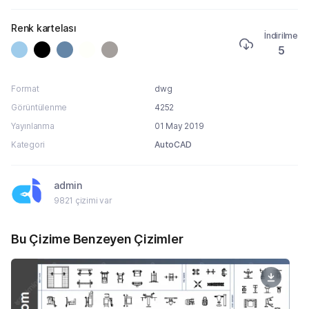
Renk kartelası
İndirilme
5
Format
dwg
Görüntülenme
4252
Yayınlanma
01 May 2019
Kategori
AutoCAD
admin
9821 çizimi var
Bu Çizime Benzeyen Çizimler