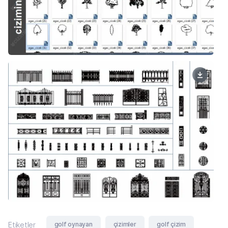
golf oynayan
çizimler
golf çizim
Etiketler