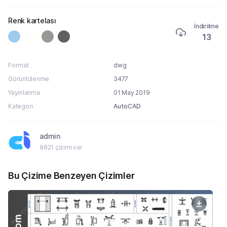
Renk kartelası
İndirilme
13
Format
dwg
Görüntülenme
3477
Yayınlanma
01 May 2019
Kategori
AutoCAD
admin
9821 çizimi var
Bu Çizime Benzeyen Çizimler