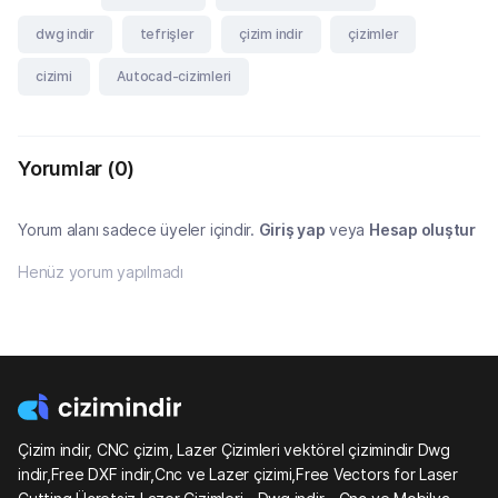
dwg indir
tefrişler
çizim indir
çizimler
cizimi
Autocad-cizimleri
Yorumlar
(0)
Yorum alanı sadece üyeler içindir.
Giriş yap
veya
Hesap oluştur
Henüz yorum yapılmadı
Çizim indir, CNC çizim, Lazer Çizimleri vektörel çizimindir Dwg
indir,Free DXF indir,Cnc ve Lazer çizimi,Free Vectors for Laser