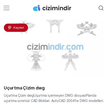
Kaydet
Uçurtma Çizim dwg
Uçurtma Çizim dwgUçurtma içermeyen DWG dosyasıPlanda
uçurtma ücretsiz CAD Blokları. AutoCAD 2004'te DWG modelleri.