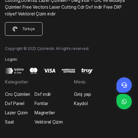
Cutting,Ücretsiz Lazer Çizimleri - Dwg indir - Cnc ve Mobilya
Çizimleri Free Vectors Laser Cutting Cdr Dxf indir Free DXF
rölyef Vektörel Çizim indir
Türkçe
Copyright © 2022 Çizimindir. All rights reserved.
Logoki
Kategoriler
Menü
Cnc Çizimleri
Dxf indir
Giriş yap
Dxf Panel
Fontlar
Kaydol
Lazer Çizim
Magnetler
Saat
Vektörel Çizim