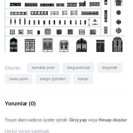
havluluk çizim
dwg autocad
dwg indir
Etiketler
havlu çizim
banyo çizimleri
banyo
Yorumlar
(0)
Yorum alanı sadece üyeler içindir.
Giriş yap
veya
Hesap oluştur
Henüz yorum yapılmadı