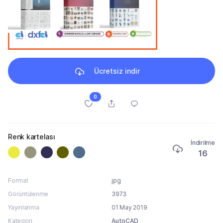
Ücretsiz indir
0
Renk kartelası
İndirilme
16
Format
jpg
Görüntülenme
3973
Yayınlanma
01 May 2019
Kategori
AutoCAD