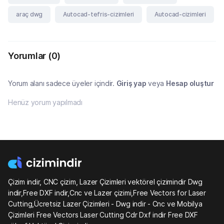
araç dwg
Autocad-tefris-cizimleri
Autocad-cizimleri
Yorumlar
(0)
Yorum alanı sadece üyeler içindir.
Giriş yap
veya
Hesap oluştur
Henüz yorum yapılmadı
Çizim indir, CNC çizim, Lazer Çizimleri vektörel çizimindir Dwg
indir,Free DXF indir,Cnc ve Lazer çizimi,Free Vectors for Laser
Cutting,Ücretsiz Lazer Çizimleri - Dwg indir - Cnc ve Mobilya
Çizimleri Free Vectors Laser Cutting Cdr Dxf indir Free DXF