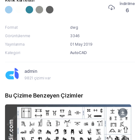
İndirilme
6
Format
dwg
Görüntülenme
3346
Yayınlanma
01 May 2019
Kategori
AutoCAD
admin
9821 çizimi var
Bu Çizime Benzeyen Çizimler