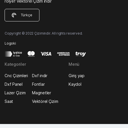
rölyef Vektörel Çizim indir
Türkçe
Copyright © 2022 Çizimindir. All rights reserved.
Logoki
Kategoriler
Menü
Cnc Çizimleri
Dxf indir
Giriş yap
Dxf Panel
Fontlar
Kaydol
Lazer Çizim
Magnetler
Saat
Vektörel Çizim