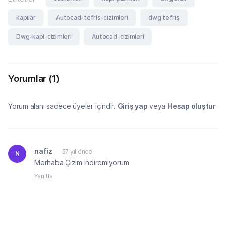
kapılar
Autocad-tefris-cizimleri
dwg tefriş
Dwg-kapi-cizimleri
Autocad-cizimleri
Yorumlar
(1)
Yorum alanı sadece üyeler içindir.
Giriş yap
veya
Hesap oluştur
nafiz
57 yıl önce
N
Merhaba Çizim İndiremiyorum
Yanıtla