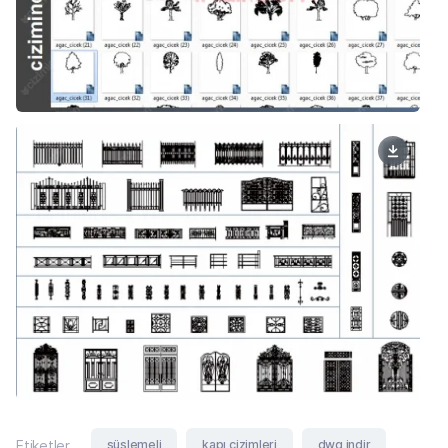
süslemeli
kapı çizimleri
dwg indir
Etiketler