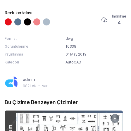
Renk kartelası
İndirilme
4
Format
dwg
Görüntülenme
10338
Yayınlanma
01 May 2019
Kategori
AutoCAD
admin
9821 çizimi var
Bu Çizime Benzeyen Çizimler