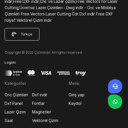
indir,Free DXF indir,Cnc ve Lazer çizimi,Free Vectors for Laser
Cutting,Ücretsiz Lazer Çizimleri - Dwg indir - Cnc ve Mobilya
Çizimleri Free Vectors Laser Cutting Cdr Dxf indir Free DXF
rölyef Vektörel Çizim indir
Türkçe
Copyright © 2022 Çizimindir. All rights reserved.
Logoki
Kategoriler
Menü
Cnc Çizimleri
Dxf indir
Giriş yap
Dxf Panel
Fontlar
Kaydol
Lazer Çizim
Magnetler
Saat
Vektörel Çizim