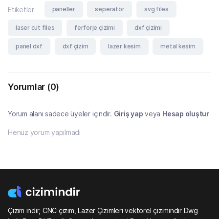
paneller
seperatör
svg files
Etiketler
laser cut files
ferforje çizimi
dxf çizimi
panel dxf
dxf çizim
lazer kesim
metal kesim
Yorumlar
(0)
Yorum alanı sadece üyeler içindir.
Giriş yap
veya
Hesap oluştur
Henüz yorum yapılmadı
Çizim indir, CNC çizim, Lazer Çizimleri vektörel çizimindir Dwg