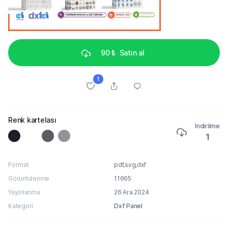
90 ₺
Satın al
1
Renk kartelası
İndirilme
1
Format
pdf,svg,dxf
Görüntülenme
11665
Yayınlanma
26 Ara 2024
Kategori
Dxf Panel