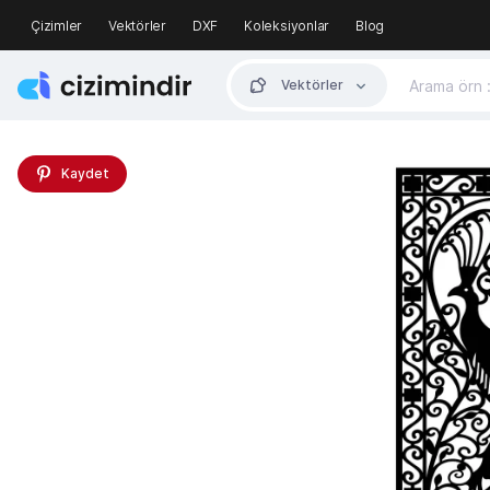
Çizimler
Vektörler
DXF
Koleksiyonlar
Blog
Vektörler
Kaydet