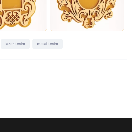
lazer kesim
metal kesim