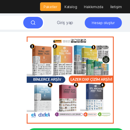
Paketler
Katalog
Hakkımızda
İletişim
Giriş yap
Hesap oluştur