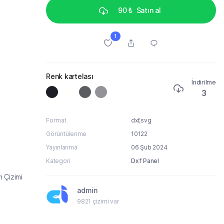
90 ₺
Satın al
1
Renk kartelası
İndirilme
3
Format
dxf,svg
Görüntülenme
10122
Yayınlanma
06 Şub 2024
Kategori
Dxf Panel
 Çizimi
admin
9821 çizimi var