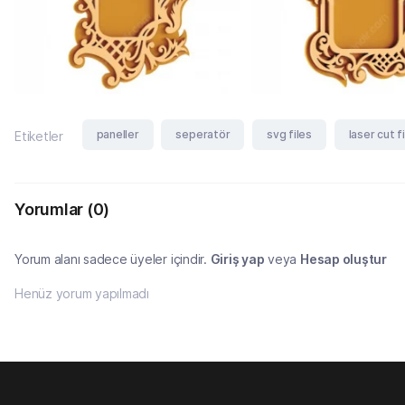
paneller
seperatör
svg files
laser cut f
Etiketler
Yorumlar
(0)
Yorum alanı sadece üyeler içindir.
Giriş yap
veya
Hesap oluştur
Henüz yorum yapılmadı