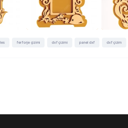
iles
ferforje çizimi
dxf çizimi
panel dxf
dxf çizim