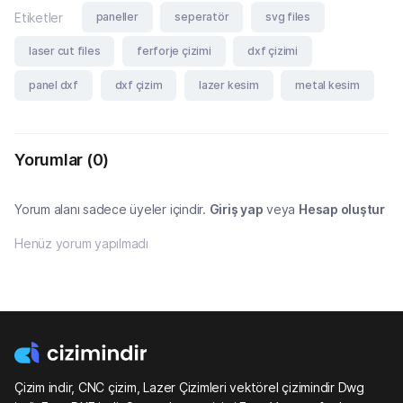
paneller
seperatör
svg files
Etiketler
laser cut files
ferforje çizimi
dxf çizimi
panel dxf
dxf çizim
lazer kesim
metal kesim
Yorumlar
(0)
Yorum alanı sadece üyeler içindir.
Giriş yap
veya
Hesap oluştur
Henüz yorum yapılmadı
Çizim indir, CNC çizim, Lazer Çizimleri vektörel çizimindir Dwg