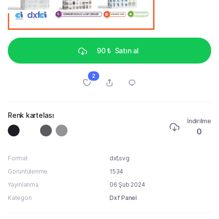
90 ₺
Satın al
2
Renk kartelası
İndirilme
0
Format
dxf,svg
Görüntülenme
1534
Yayınlanma
06 Şub 2024
Kategori
Dxf Panel