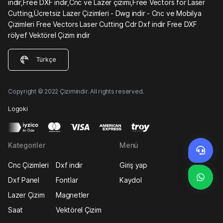
indir,Free DXF indir,Cnc ve Lazer çizimi,Free Vectors for Laser
Cutting,Ücretsiz Lazer Çizimleri - Dwg indir - Cnc ve Mobilya
Çizimleri Free Vectors Laser Cutting Cdr Dxf indir Free DXF
rölyef Vektörel Çizim indir
Türkçe
Copyright © 2022 Çizimindir. All rights reserved.
Logoki
Kategoriler
Menü
Cnc Çizimleri
Dxf indir
Giriş yap
Dxf Panel
Fontlar
Kaydol
Lazer Çizim
Magnetler
Saat
Vektörel Çizim