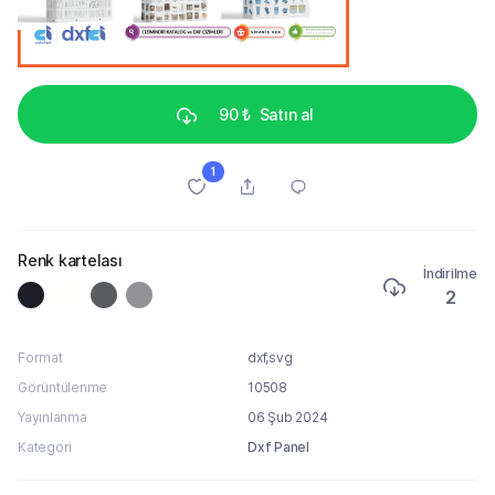
90 ₺
Satın al
1
Renk kartelası
İndirilme
2
Format
dxf,svg
Görüntülenme
10508
Yayınlanma
06 Şub 2024
Kategori
Dxf Panel