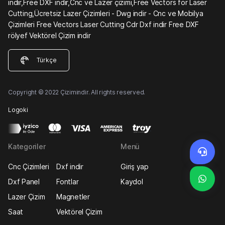
indir,Free DXF indir,Cnc ve Lazer çizimi,Free Vectors for Laser
Cutting,Ücretsiz Lazer Çizimleri - Dwg indir - Cnc ve Mobilya
Çizimleri Free Vectors Laser Cutting Cdr Dxf indir Free DXF
rölyef Vektörel Çizim indir
Türkçe
Copyright © 2022 Çizimindir. All rights reserved.
Logoki
Kategoriler
Menü
Cnc Çizimleri
Dxf indir
Giriş yap
Dxf Panel
Fontlar
Kaydol
Lazer Çizim
Magnetler
Saat
Vektörel Çizim