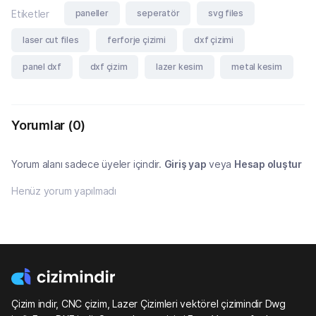
paneller
seperatör
svg files
Etiketler
laser cut files
ferforje çizimi
dxf çizimi
panel dxf
dxf çizim
lazer kesim
metal kesim
Yorumlar
(0)
Yorum alanı sadece üyeler içindir.
Giriş yap
veya
Hesap oluştur
Henüz yorum yapılmadı
Çizim indir, CNC çizim, Lazer Çizimleri vektörel çizimindir Dwg