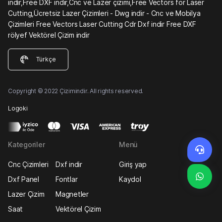
indir,Free DXF indir,Cnc ve Lazer çizimi,Free Vectors for Laser
Cutting,Ücretsiz Lazer Çizimleri - Dwg indir - Cnc ve Mobilya
Çizimleri Free Vectors Laser Cutting Cdr Dxf indir Free DXF
rölyef Vektörel Çizim indir
Türkçe
Copyright © 2022 Çizimindir. All rights reserved.
Logoki
Kategoriler
Menü
Cnc Çizimleri
Dxf indir
Giriş yap
Dxf Panel
Fontlar
Kaydol
Lazer Çizim
Magnetler
Saat
Vektörel Çizim