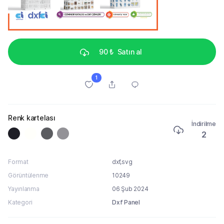
90 ₺
Satın al
1
Renk kartelası
İndirilme
2
Format
dxf,svg
Görüntülenme
10249
Yayınlanma
06 Şub 2024
Kategori
Dxf Panel