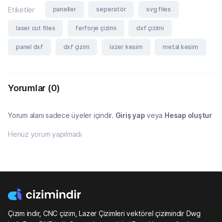
paneller
seperatör
svg files
Etiketler
laser cut files
ferforje çizimi
dxf çizimi
panel dxf
dxf çizim
lazer kesim
metal kesim
Yorumlar
(0)
Yorum alanı sadece üyeler içindir.
Giriş yap
veya
Hesap oluştur
Henüz yorum yapılmadı
Çizim indir, CNC çizim, Lazer Çizimleri vektörel çizimindir Dwg