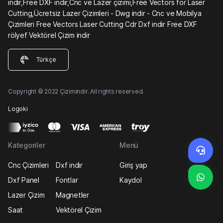
indir,Free DXF indir,Cnc ve Lazer çizimi,Free Vectors for Laser
Cutting,Ücretsiz Lazer Çizimleri - Dwg indir - Cnc ve Mobilya
Çizimleri Free Vectors Laser Cutting Cdr Dxf indir Free DXF
rölyef Vektörel Çizim indir
Türkçe
Copyright © 2022 Çizimindir. All rights reserved.
Logoki
Kategoriler
Menü
Cnc Çizimleri
Dxf indir
Giriş yap
Dxf Panel
Fontlar
Kaydol
Lazer Çizim
Magnetler
Saat
Vektörel Çizim