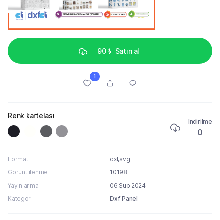
90 ₺
Satın al
1
Renk kartelası
İndirilme
0
Format
dxf,svg
Görüntülenme
10198
Yayınlanma
06 Şub 2024
Kategori
Dxf Panel