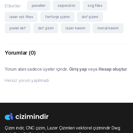
paneller
seperatör
svg files
Etiketler
laser cut files
ferforje çizimi
dxf çizimi
panel dxf
dxf çizim
lazer kesim
metal kesim
Yorumlar
(0)
Yorum alanı sadece üyeler içindir.
Giriş yap
veya
Hesap oluştur
Henüz yorum yapılmadı
Çizim indir, CNC çizim, Lazer Çizimleri vektörel çizimindir Dwg