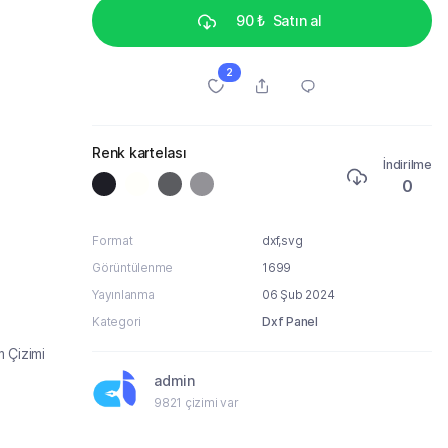
90 ₺
Satın al
2
Renk kartelası
İndirilme
0
Format
dxf,svg
Görüntülenme
1699
Yayınlanma
06 Şub 2024
Kategori
Dxf Panel
 Çizimi
admin
9821 çizimi var