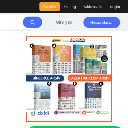
Paketler
Katalog
Hakkımızda
İletişim
Giriş yap
Hesap oluştur