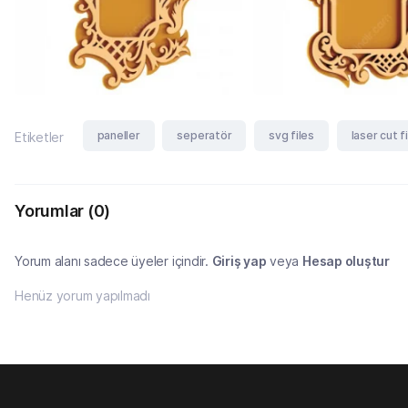
paneller
seperatör
svg files
laser cut f
Etiketler
Yorumlar
(0)
Yorum alanı sadece üyeler içindir.
Giriş yap
veya
Hesap oluştur
Henüz yorum yapılmadı