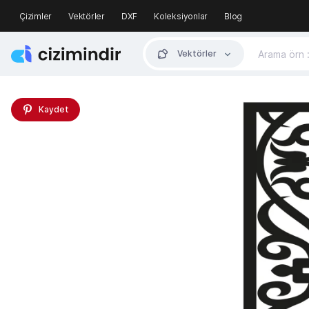
Çizimler
Vektörler
DXF
Koleksiyonlar
Blog
Vektörler
Kaydet