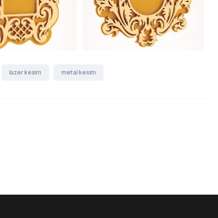
lazer kesim
metal kesim