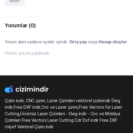
decor
Yorumlar
(0)
Yorum alanı sadece üyeler içindir.
Giriş yap
veya
Hesap oluştur
Henüz yorum yapılmadı
Çizim indir, CNC çizim, Lazer Çizimleri vektörel çizimindir Dwg
indir,Free DXF indir,Cnc ve Lazer çizimi,Free Vectors for Laser
Cutting,Ücretsiz Lazer Çizimleri - Dwg indir - Cnc ve Mobilya
Çizimleri Free Vectors Laser Cutting Cdr Dxf indir Free DXF
rölyef Vektörel Çizim indir