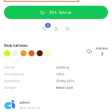
90 ₺
Satın al
3
Renk kartelası
İndirilme
3
Format
ai,dxf,svg
Görüntülenme
12612
Yayınlanma
25 May 2024
Kategori
Metal Lazer
admin
9821 çizimi var