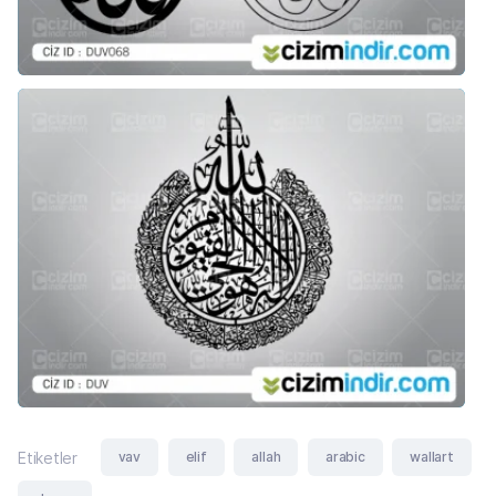
vav
elif
allah
arabic
wallart
Etiketler