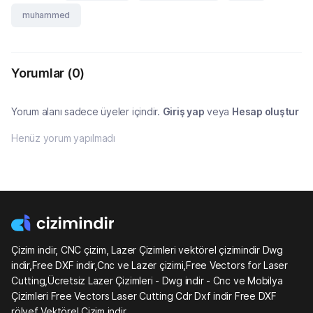
muhammed
Yorumlar
(0)
Yorum alanı sadece üyeler içindir.
Giriş yap
veya
Hesap oluştur
Henüz yorum yapılmadı
Çizim indir, CNC çizim, Lazer Çizimleri vektörel çizimindir Dwg
indir,Free DXF indir,Cnc ve Lazer çizimi,Free Vectors for Laser
Cutting,Ücretsiz Lazer Çizimleri - Dwg indir - Cnc ve Mobilya
Çizimleri Free Vectors Laser Cutting Cdr Dxf indir Free DXF
rölyef Vektörel Çizim indir