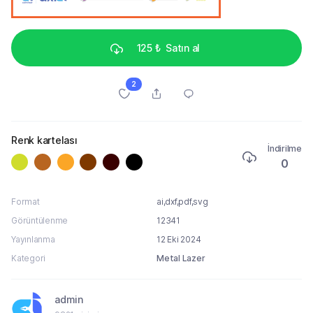
125 ₺
Satın al
2
Renk kartelası
İndirilme
0
Format
ai,dxf,pdf,svg
Görüntülenme
12341
Yayınlanma
12 Eki 2024
Kategori
Metal Lazer
admin