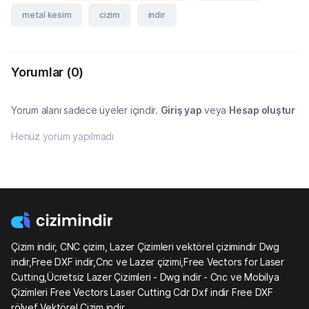
metal kesim
cizim
indir
Yorumlar
(0)
Yorum alanı sadece üyeler içindir.
Giriş yap
veya
Hesap oluştur
Henüz yorum yapılmadı
Çizim indir, CNC çizim, Lazer Çizimleri vektörel çizimindir Dwg
indir,Free DXF indir,Cnc ve Lazer çizimi,Free Vectors for Laser
Cutting,Ücretsiz Lazer Çizimleri - Dwg indir - Cnc ve Mobilya
Çizimleri Free Vectors Laser Cutting Cdr Dxf indir Free DXF
rölyef Vektörel Çizim indir