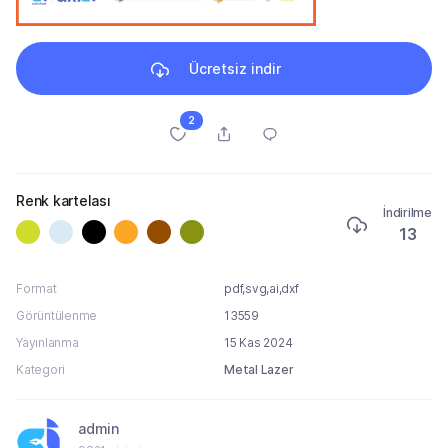
Ücretsiz indir
2
Renk kartelası
İndirilme
13
Format
pdf,svg,ai,dxf
Görüntülenme
13559
Yayınlanma
15 Kas 2024
Kategori
Metal Lazer
admin