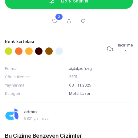
125 ₺
Satın al
2
Renk kartelası
İndirilme
1
Format
ai,dxf,pdf,svg
Görüntülenme
2297
Yayınlanma
08 Haz 2025
Kategori
Metal Lazer
admin
9821 çizimi var
Bu Çizime Benzeyen Çizimler