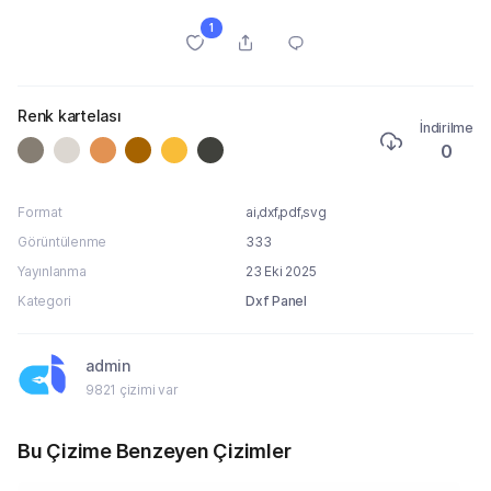
1
Renk kartelası
İndirilme
0
Format
ai,dxf,pdf,svg
Görüntülenme
333
Yayınlanma
23 Eki 2025
Kategori
Dxf Panel
admin
9821 çizimi var
Bu Çizime Benzeyen Çizimler