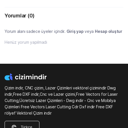
Yorumlar
(0)
Yorum alanı sadece üyeler içindir.
Giriş yap
veya
Hesap oluştur
Henüz yorum yapılmadı
Çizim indir, CNC çizim, Lazer Çizimleri vektörel çizimindir Dwg
indir,Free DXF indir,Cnc ve Lazer çizimi,Free Vectors for Laser
Cutting,Ücretsiz Lazer Çizimleri - Dwg indir - Cnc ve Mobilya
Çizimleri Free Vectors Laser Cutting Cdr Dxf indir Free DXF
rölyef Vektörel Çizim indir
Türkçe