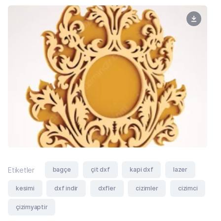
bagçe
çit dxf
kapi dxf
lazer
Etiketler
kesimi
dxf indir
dxfler
cizimler
cizimci
çizimyaptir