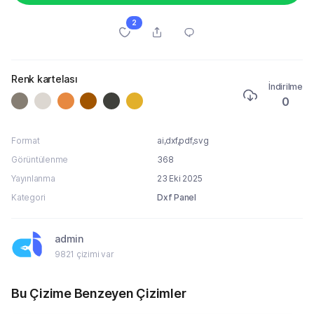
2
Renk kartelası
İndirilme
0
Format
ai,dxf,pdf,svg
Görüntülenme
368
Yayınlanma
23 Eki 2025
Kategori
Dxf Panel
admin
9821 çizimi var
Bu Çizime Benzeyen Çizimler