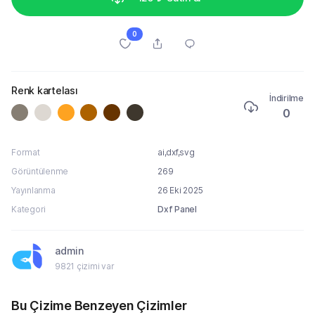
0
Renk kartelası
İndirilme
0
Format
ai,dxf,svg
Görüntülenme
269
Yayınlanma
26 Eki 2025
Kategori
Dxf Panel
admin
9821 çizimi var
Bu Çizime Benzeyen Çizimler