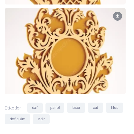
dxf
panel
laser
cut
files
Etiketler
dxf cizim
indir