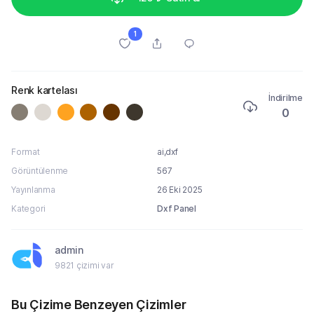
1
Renk kartelası
İndirilme
0
Format
ai,dxf
Görüntülenme
567
Yayınlanma
26 Eki 2025
Kategori
Dxf Panel
admin
9821 çizimi var
Bu Çizime Benzeyen Çizimler