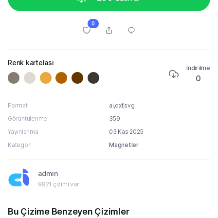
0
Renk kartelası
İndirilme
0
Format
ai,dxf,svg
Görüntülenme
359
Yayınlanma
03 Kas 2025
Kategori
Magnetler
admin
9821 çizimi var
Bu Çizime Benzeyen Çizimler