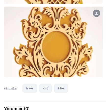
laser
cut
files
Etiketler
Yorumlar
(0)