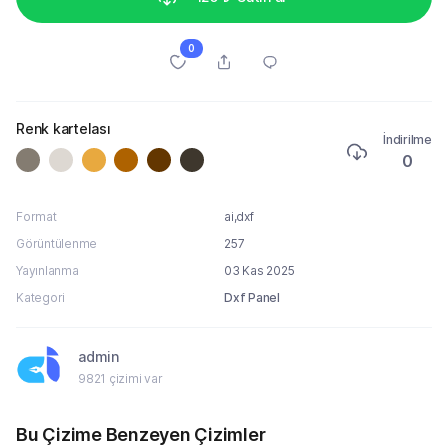
0
Renk kartelası
İndirilme
0
Format
ai,dxf
Görüntülenme
257
Yayınlanma
03 Kas 2025
Kategori
Dxf Panel
admin
9821 çizimi var
Bu Çizime Benzeyen Çizimler