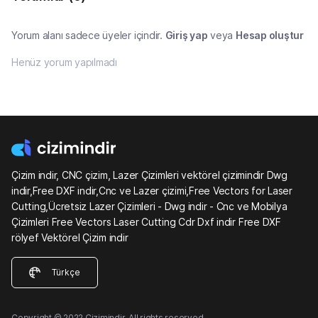
Yorum alanı sadece üyeler içindir.
Giriş yap
veya
Hesap oluştur
Henüz yorum yapılmadı
Çizim indir, CNC çizim, Lazer Çizimleri vektörel çizimindir Dwg
indir,Free DXF indir,Cnc ve Lazer çizimi,Free Vectors for Laser
Cutting,Ücretsiz Lazer Çizimleri - Dwg indir - Cnc ve Mobilya
Çizimleri Free Vectors Laser Cutting Cdr Dxf indir Free DXF
rölyef Vektörel Çizim indir
Türkçe
Copyright © 2022 Çizimindir. All rights reserved.