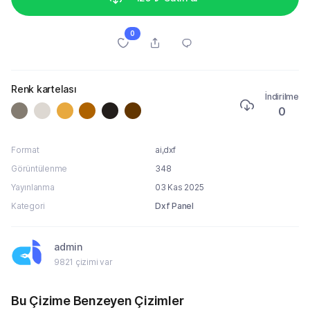
0
Renk kartelası
İndirilme
0
Format
ai,dxf
Görüntülenme
348
Yayınlanma
03 Kas 2025
Kategori
Dxf Panel
admin
9821 çizimi var
Bu Çizime Benzeyen Çizimler