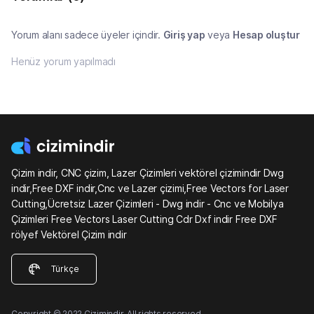
Yorum alanı sadece üyeler içindir.
Giriş yap
veya
Hesap oluştur
Henüz yorum yapılmadı
Çizim indir, CNC çizim, Lazer Çizimleri vektörel çizimindir Dwg
indir,Free DXF indir,Cnc ve Lazer çizimi,Free Vectors for Laser
Cutting,Ücretsiz Lazer Çizimleri - Dwg indir - Cnc ve Mobilya
Çizimleri Free Vectors Laser Cutting Cdr Dxf indir Free DXF
rölyef Vektörel Çizim indir
Türkçe
Copyright © 2022 Çizimindir. All rights reserved.