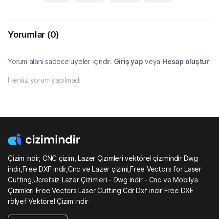
Yorumlar
(0)
Yorum alanı sadece üyeler içindir.
Giriş yap
veya
Hesap oluştur
Henüz yorum yapılmadı
Çizim indir, CNC çizim, Lazer Çizimleri vektörel çizimindir Dwg
indir,Free DXF indir,Cnc ve Lazer çizimi,Free Vectors for Laser
Cutting,Ücretsiz Lazer Çizimleri - Dwg indir - Cnc ve Mobilya
Çizimleri Free Vectors Laser Cutting Cdr Dxf indir Free DXF
rölyef Vektörel Çizim indir