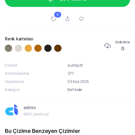
0
Renk kartelası
İndirilme
0
Format
ai,dxf,pdf
Görüntülenme
377
Yayınlanma
03 Kas 2025
Kategori
Dxf indir
admin
9821 çizimi var
Bu Çizime Benzeyen Çizimler