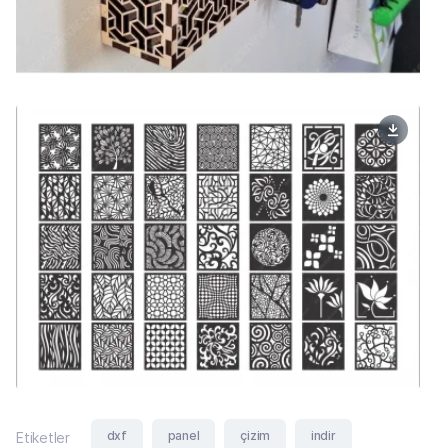
dxf
panel
çizim
indir
Etiketler