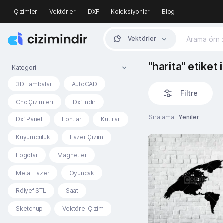
Çizimler
Vektörler
DXF
Koleksiyonlar
Blog
Vektörler
"harita" etiket
Kategori
3D Lambalar
AutoCAD
Filtre
Cnc Çizimleri
Dxf indir
Sıralama
Yeniler
Dxf Panel
Fontlar
Kutular
Kuyumculuk
Lazer Çizim
Logolar
Magnetler
Metal Lazer
Oyuncak
Rölyef STL
Saat
Sketchup
Vektörel Çizim