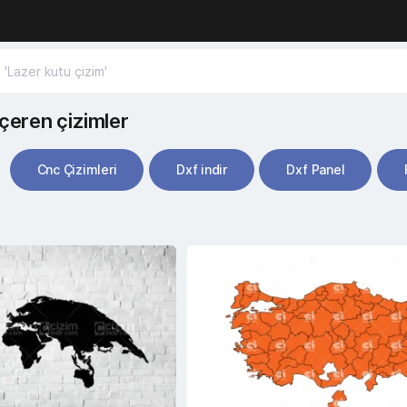
 içeren çizimler
Cnc Çizimleri
Dxf indir
Dxf Panel