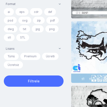
Format
ai
eps
cdr
dxf
psd
svg
zip
pdf
dwg
txt
jpg
png
stl
STL
Lisans
Tümü
Premium
Ücretli
Ücretsiz
Filtrele