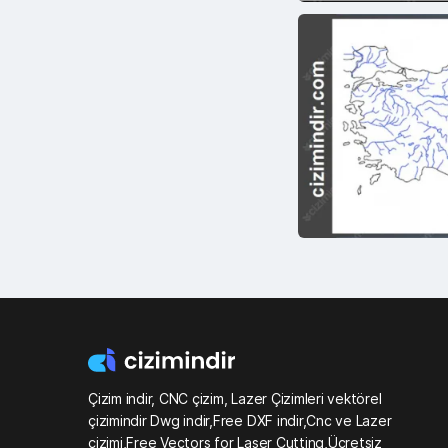
Çizim indir, CNC çizim, Lazer Çizimleri vektörel
çizimindir Dwg indir,Free DXF indir,Cnc ve Lazer
çizimi,Free Vectors for Laser Cutting,Ücretsiz