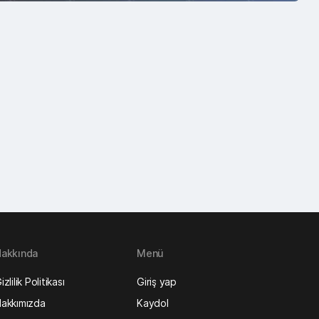
akkında
Menü
izlilik Politikası
Giriş yap
akkımızda
Kaydol