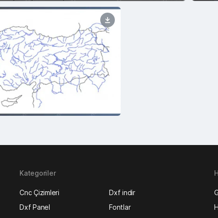
Kategoriler
H
Cnc Çizimleri
Dxf indir
G
Dxf Panel
Fontlar
H