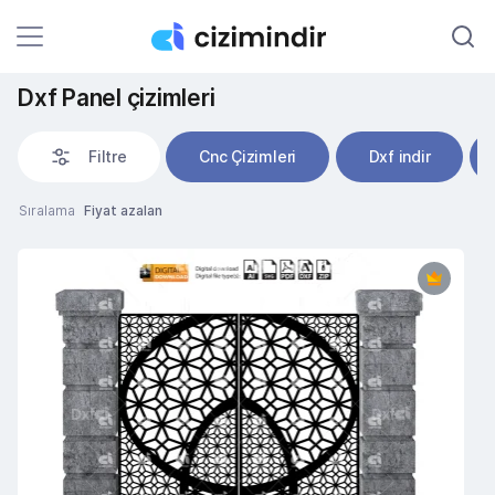
Dxf Panel çizimleri
Filtre
Cnc Çizimleri
Dxf indir
Sıralama
Fiyat azalan