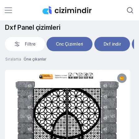
Dxf Panel çizimleri
Filtre
Cnc Çizimleri
Dxf indir
Sıralama
Öne çıkanlar