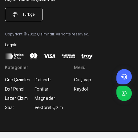
Türkçe
Copyright © 2022 Çizimindir. All rights reserved.
Logoki
Kategoriler
Menü
Cnc Çizimleri
Dxf indir
Giriş yap
Dxf Panel
Fontlar
Kaydol
Lazer Çizim
Magnetler
Saat
Vektörel Çizim