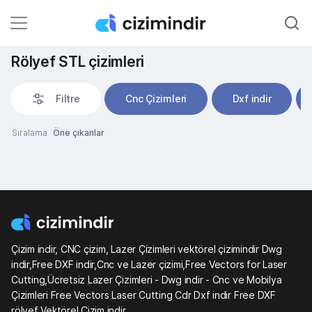
Rölyef STL çizimleri
Filtre
Cnc Çizimleri
Dxf indir
Sıralama
Öne çıkanlar
Çizim indir, CNC çizim, Lazer Çizimleri vektörel çizimindir Dwg
indir,Free DXF indir,Cnc ve Lazer çizimi,Free Vectors for Laser
Cutting,Ücretsiz Lazer Çizimleri - Dwg indir - Cnc ve Mobilya
Çizimleri Free Vectors Laser Cutting Cdr Dxf indir Free DXF
rölyef Vektörel Çizim indir