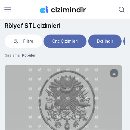
Rölyef STL çizimleri
Filtre
Cnc Çizimleri
Dxf indir
Sıralama
Popüler