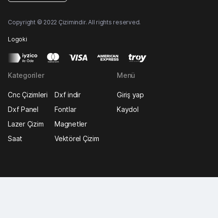
Çizim indir, CNC çizim, Lazer Çizimleri vektörel çizimindir Dwg
indir,Free DXF indir,Cnc ve Lazer çizimi,Free Vectors for Laser
Cutting,Ücretsiz Lazer Çizimleri - Dwg indir - Cnc ve Mobilya
Çizimleri Free Vectors Laser Cutting Cdr Dxf indir Free DXF
rölyef Vektörel Çizim indir