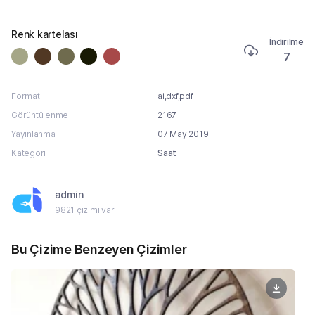
Renk kartelası
İndirilme
7
Format
ai,dxf,pdf
Görüntülenme
2167
Yayınlanma
07 May 2019
Kategori
Saat
admin
9821 çizimi var
Bu Çizime Benzeyen Çizimler