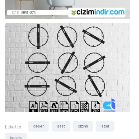
desen
saat
çizimi
lazer
Etiketler
kesimi