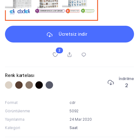
Ücretsiz indir
2
Renk kartelası
İndirilme
2
Format
cdr
Görüntülenme
5092
Yayınlanma
24 Mar 2020
Kategori
Saat