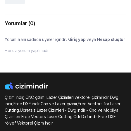
Yorumlar
(0)
Yorum alanı sadece üyeler içindir.
Giriş yap
veya
Hesap oluştur
Henüz yorum yapılmadı
Çizim indir, CNC çizim, Lazer Çizimleri vektörel çizimindir Dwg
indir,Free DXF indir,Cnc ve Lazer çizimi,Free Vectors for Laser
Cutting,Ücretsiz Lazer Çizimleri - Dwg indir - Cnc ve Mobilya
Çizimleri Free Vectors Laser Cutting Cdr Dxf indir Free DXF
rölyef Vektörel Çizim indir