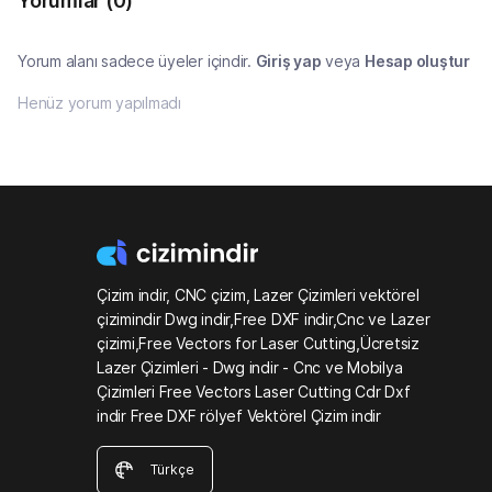
Yorumlar
(0)
Yorum alanı sadece üyeler içindir.
Giriş yap
veya
Hesap oluştur
Henüz yorum yapılmadı
Çizim indir, CNC çizim, Lazer Çizimleri vektörel
çizimindir Dwg indir,Free DXF indir,Cnc ve Lazer
çizimi,Free Vectors for Laser Cutting,Ücretsiz
Lazer Çizimleri - Dwg indir - Cnc ve Mobilya
Çizimleri Free Vectors Laser Cutting Cdr Dxf
indir Free DXF rölyef Vektörel Çizim indir
Türkçe