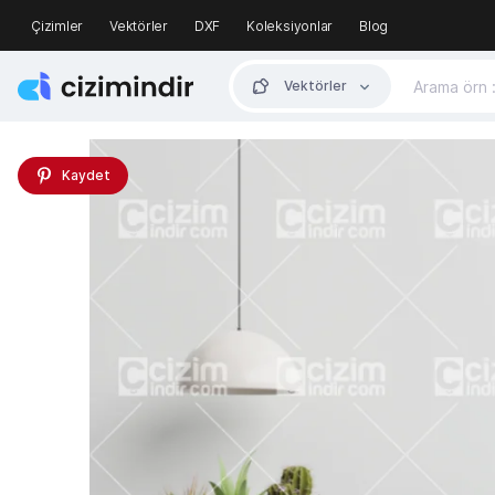
Çizimler
Vektörler
DXF
Koleksiyonlar
Blog
Vektörler
Kaydet