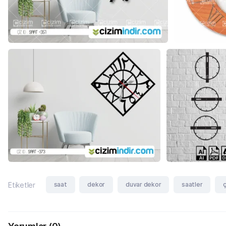
saat
dekor
duvar dekor
saatler
ç
Etiketler