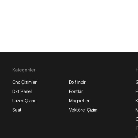
Kategoriler
H
Cnc Çizimleri
Dxf indir
G
Dxf Panel
Fontlar
H
Lazer Çizim
Magnetler
K
Saat
Vektörel Çizim
M
O
T
İ