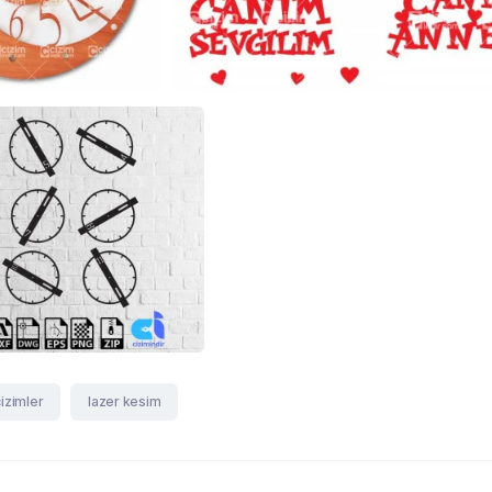
izimler
lazer kesim