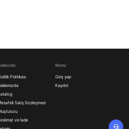
akkında
Menü
izlilik Politikası
Giriş yap
akkımızda
Kaydol
atalog
esafeli Satış Sözleşmesi
luşturucu
eslimat ve İade
letişim