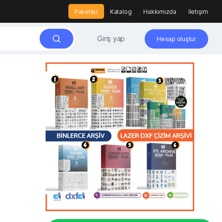
Paketler
Katalog
Hakkımızda
İletişim
Giriş yap
Hesap oluştur