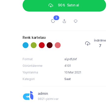
90 ₺
Satın al
3
Renk kartelası
İndirilme
7
Format
aİ,pdf,dxf
Görüntülenme
4101
Yayınlanma
10 Mar 2021
Kategori
Saat
admin
9821 çizimi var