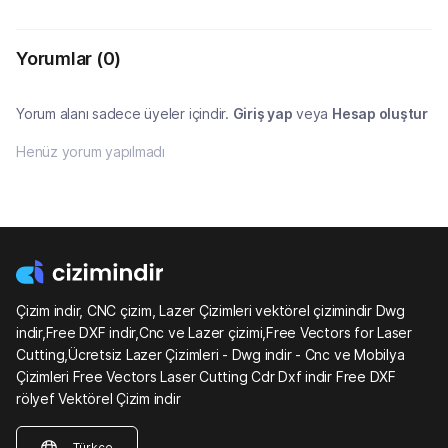
Yorumlar
(0)
Yorum alanı sadece üyeler içindir.
Giriş yap
veya
Hesap oluştur
Henüz yorum yapılmadı
Çizim indir, CNC çizim, Lazer Çizimleri vektörel çizimindir Dwg
indir,Free DXF indir,Cnc ve Lazer çizimi,Free Vectors for Laser
Cutting,Ücretsiz Lazer Çizimleri - Dwg indir - Cnc ve Mobilya
Çizimleri Free Vectors Laser Cutting Cdr Dxf indir Free DXF
rölyef Vektörel Çizim indir
Türkçe