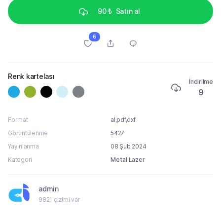
90 ₺
Satın al
6
Renk kartelası
İndirilme
9
Format
aİ,pdf,dxf
Görüntülenme
5427
Yayınlanma
08 Şub 2024
Kategori
Metal Lazer
admin
9821 çizimi var