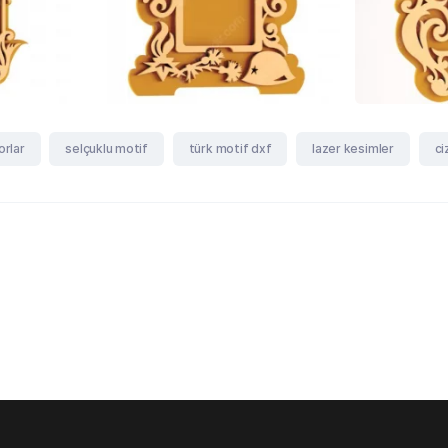
orlar
selçuklu motif
türk motif dxf
lazer kesimler
ci