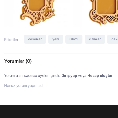
desenler
yeni
islami
cizimler
dek
Etiketler
Yorumlar
(0)
Yorum alanı sadece üyeler içindir.
Giriş yap
veya
Hesap oluştur
Henüz yorum yapılmadı