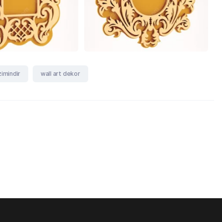
zimindir
wall art dekor