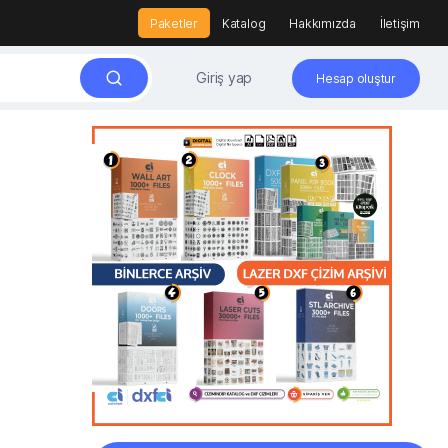
Paketler
Katalog
Hakkımızda
İletişim
Giriş yap
Hesap oluştur