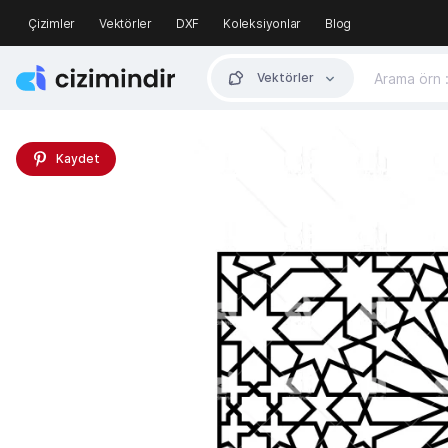
Çizimler
Vektörler
DXF
Koleksiyonlar
Blog
Vektörler
Kaydet