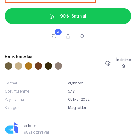
90 ₺
Satın al
3
Renk kartelası
İndirilme
9
Format
ai,dxf,pdf
Görüntülenme
5721
Yayınlanma
05 Mar 2022
Kategori
Magnetler
admin
9821 çizimi var