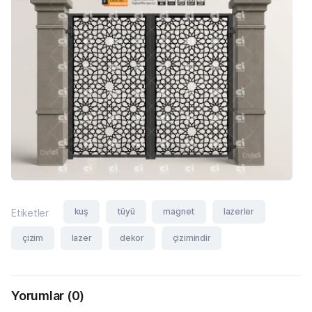
kuş
tüyü
magnet
lazerler
Etiketler
çizim
lazer
dekor
çizimindir
Yorumlar
(0)