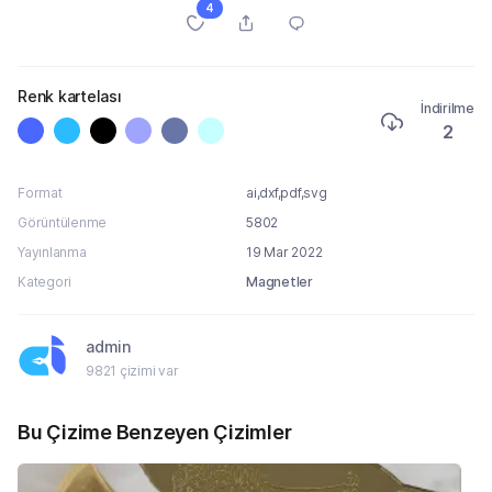
4
Renk kartelası
İndirilme
2
Format
ai,dxf,pdf,svg
Görüntülenme
5802
Yayınlanma
19 Mar 2022
Kategori
Magnetler
admin
9821 çizimi var
Bu Çizime Benzeyen Çizimler