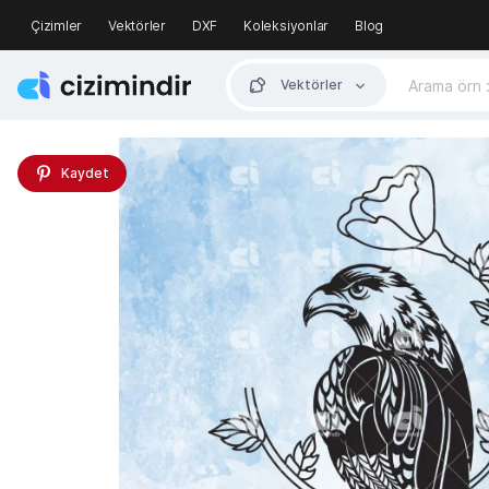
Çizimler
Vektörler
DXF
Koleksiyonlar
Blog
Vektörler
Kaydet