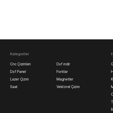
Kategoriler
H
Cnc Çizimleri
Dxf indir
G
Dxf Panel
Fontlar
H
Lazer Çizim
Magnetler
K
Saat
Vektörel Çizim
M
O
T
İ