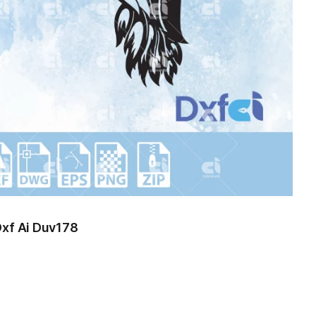
Dekor Wallart Lazer Kesim Svg Dxf Ai Duv178