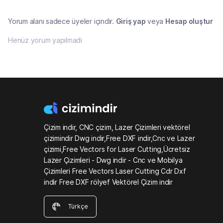
Yorum alanı sadece üyeler içindir.
Giriş yap
veya
Hesap oluştur
Henüz yorum yapılmadı
Çizim indir, CNC çizim, Lazer Çizimleri vektörel
çizimindir Dwg indir,Free DXF indir,Cnc ve Lazer
çizimi,Free Vectors for Laser Cutting,Ücretsiz
Lazer Çizimleri - Dwg indir - Cnc ve Mobilya
Çizimleri Free Vectors Laser Cutting Cdr Dxf
indir Free DXF rölyef Vektörel Çizim indir
Türkçe