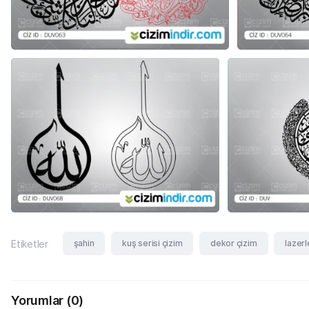
şahin
kuş serisi çizim
dekor çizim
lazerl
Etiketler
Yorumlar
(0)