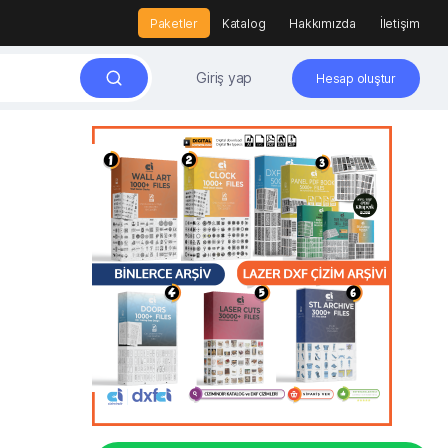
Paketler
Katalog
Hakkımızda
İletişim
Giriş yap
Hesap oluştur