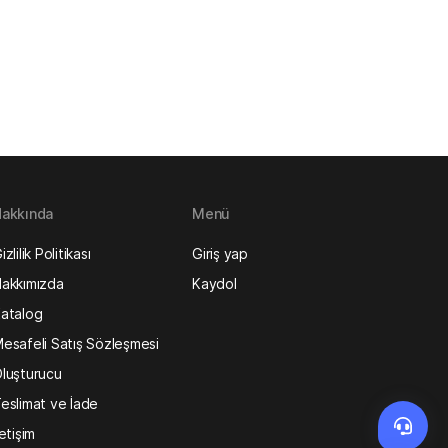
akkında
Menü
izlilik Politikası
Giriş yap
akkımızda
Kaydol
atalog
esafeli Satış Sözleşmesi
luşturucu
eslimat ve İade
letişim