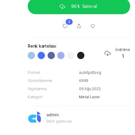
90 ₺
Satın al
2
Renk kartelası
İndirilme
1
Format
ai,dxf,pdf,svg
Görüntülenme
6999
Yayınlanma
06 Ağu 2022
Kategori
Metal Lazer
admin
9821 çizimi var