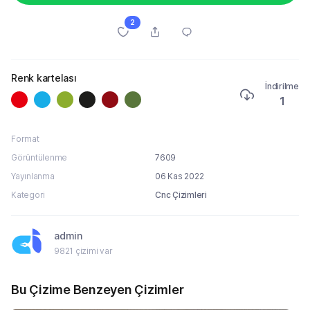
2
Renk kartelası
İndirilme
1
Format
Görüntülenme
7609
Yayınlanma
06 Kas 2022
Kategori
Cnc Çizimleri
admin
9821 çizimi var
Bu Çizime Benzeyen Çizimler