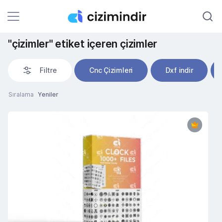
"çizimler" etiket içeren çizimler
Filtre
Cnc Çizimleri
Dxf indir
Sıralama
Yeniler