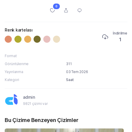
0
Renk kartelası
İndirilme
1
Format
Görüntülenme
311
Yayınlanma
03 Tem 2026
Kategori
Saat
admin
9821 çizimi var
Bu Çizime Benzeyen Çizimler